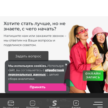
Хотите стать лучше, но не
знаете, с чего начать?
Напишите нам или закажите звонок –
мы ответим на Ваши вопросы и
поделимся советом.
Задать вопрос
×
Мы используем cookies.
Используя
Заказать звонок
сайт, вы соглашаетесь с
обработкой
ОНЛАЙН
персональных данных
с целью
ЗАПИСЬ
сбора аналитики.
Принять
8 (906) 479-...
Toggle n
ЗАКАЗАТЬ ЗВОНОК
Контакты
Главная
Акции
Прайс-лист