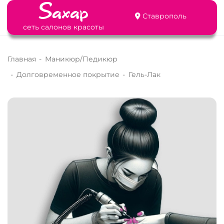
Ставрополь
сеть салонов красоты
Главная
-
Маникюр/Педикюр
-
Долговременное покрытие
-
Гель-Лак